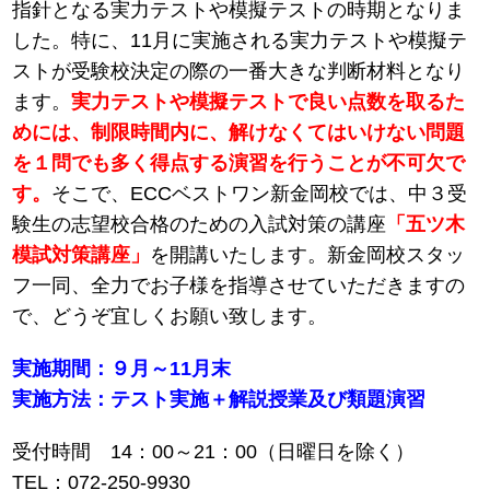
指針となる実力テストや模擬テストの時期となりま
した。特に、11月に実施される実力テストや模擬テ
ストが受験校決定の際の一番大きな判断材料となり
ます。
実力テストや模擬テストで良い点数を取るた
めには、制限時間内に、解けなくてはいけない問題
を１問でも多く得点する演習を行うことが不可欠で
す。
そこで、ECCベストワン新金岡校では、中３受
験生の志望校合格のための入試対策の講座
「五ツ木
模試対策講座」
を開講いたします。新金岡校スタッ
フ一同、全力でお子様を指導させていただきますの
で、どうぞ宜しくお願い致します。
実施期間：９月～11月末
実施方法：テスト実施＋解説授業及び類題演習
受付時間 14：00～21：00（日曜日を除く）
TEL：072-250-9930