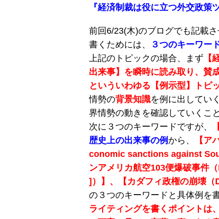
『経済制裁は役に立つ外交政策
前回6/23(木)のブログでも記
書くためには、
３つのキーワー
上記のトピックの場合、まず
【
出来事】を瞬時に読み取り、賛
といういわゆる【例示型】トピ
情勢の
背景知識
を例に出してい
界情勢の動きを確認していくこ
次に３つのキーワードですが、
歴史上の出来事の例
から、
【ア
conomic sanctions against So
ンアメリカ航空103便爆破事件（Lockerb
]）】、【カダフィ政権の崩壊（Disinteg
の３つのキーワードと具体例を
ライティングを書くポイントは