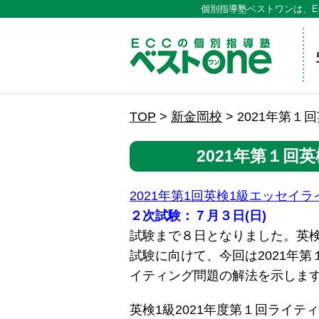
個別指導塾ベストワンは、E
ECCの
TOP
>
新金岡校
>
2021年第
2021年第１回
2021年第1回英検1級エッセイ
２次試験：７月３日(日)
試験まで８日となりました。英
試験に向けて、今回は2021年
イティング問題の解法を示しま
英検1級2021年度第１回ライテ