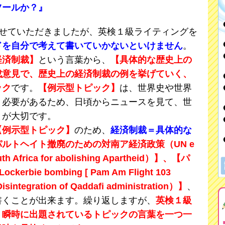
ツールか？』
載させていただきましたが、英検１級ライティングを
ドを自分で考えて書いていかないといけません
。
経済制裁】
という言葉から、
【具体的な歴史上の
成意見で、歴史上の経済制裁の例を挙げていく、
ック
です。
【例示型トピック】
は、世界史や世界
く必要があるため、日頃からニュースを見て、世
とが大切です。
【例示型トピック】
のため、
経済制裁＝具体的な
パルトヘイト撤廃のための対南ア経済政策（UN e
uth Africa for abolishing Apartheid）】、【パ
ie bombing [ Pam Am Flight 103
ration of Qaddafi administration）】
、
書くことが出来ます。繰り返しますが、
英検１級
、瞬時に出題されているトピックの言葉を一つ一