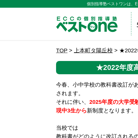
個別指導塾ベストワンは、E
ECCの
TOP
>
上本町タ陽丘校
>
★20
★2022年
今春、小中学校の教科書改訂があ
されます。
それに伴い、
2025年度の大学
現中3生から
新制度となります。
当校では
教科書がどのように改訂される