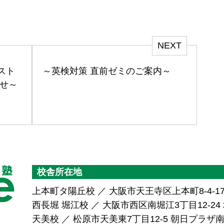
NEXT
スト
～英検対策 直前ゼミのご案内～
らせ～
校舎所在地
上本町タ陽丘校 ／ 大阪市天王寺区上本町8-4-1
西長堀 堀江校 ／ 大阪市西区南堀江3丁目12-24 堀
天美校 ／ 松原市天美東7丁目12-5 朝日プラ