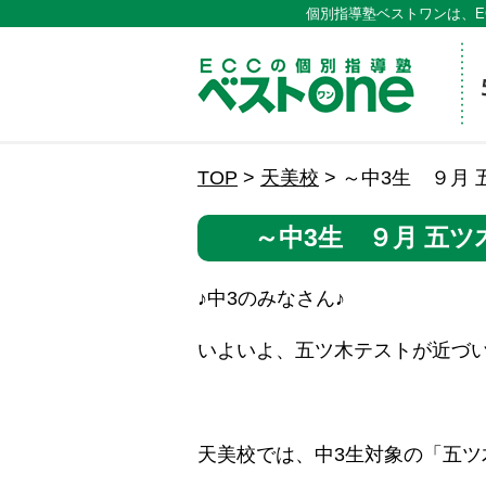
個別指導塾ベストワンは、E
ECCの
TOP
>
天美校
>
～中3生 ９月
～中3生 ９月 五
♪中3のみなさん♪
いよいよ、五ツ木テストが近づ
天美校では、中3生対象の「五ツ