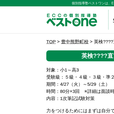
個別指導塾ベストワンは、E
ECCの
TOP
>
豊中熊野町校
>
英検??
英検????
対象：小1～高3
受験級：５級・４級・３級・準
期間：4/27（火）～5/29（土）
時間：80分×3回 ※詳細は面談
内容：1次筆記試験対策
力をつけるためにはまずは自分