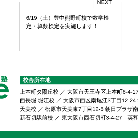
NEXT
！
6/19（土）豊中熊野町校で数学検
定・算数検定を実施します！
校舎所在地
上本町タ陽丘校 ／ 大阪市天王寺区上本町8-4-1
西長堀 堀江校 ／ 大阪市西区南堀江3丁目12-24 堀
天美校 ／ 松原市天美東7丁目12-5 朝日プラ
新石切駅前校 ／ 東大阪市西石切町3-4-27 英