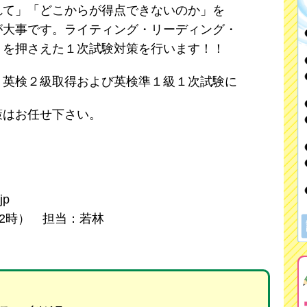
れて」「どこからが得点できないのか」を
が大事です。ライティング・リーディング・
トを押さえた１次試験対策を行います！！
、英検２級取得および英検準１級１次試験に
策はお任せ下さい。
jp
22時） 担当：若林