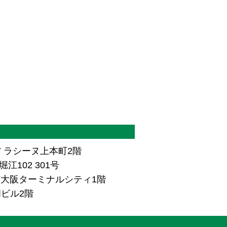
7 ラシーヌ上本町2階
江102 301号
ザ南大阪ターミナルシティ1階
和ビル2階