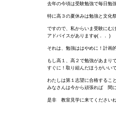
去年の今頃は受験勉強で毎日勉
特に高３の夏休みは勉強と文化
ですので、私からいま受験にむ
アドバイスがありますφ(．． )
それは、勉強ははやめに！計画
もし高１、高２で勉強があまり
すぐに！取り組んだほうがいい
わたしは第１志望に合格するこ
みなさんは今から頑張れば 間
是非 教室見学に来てくだ