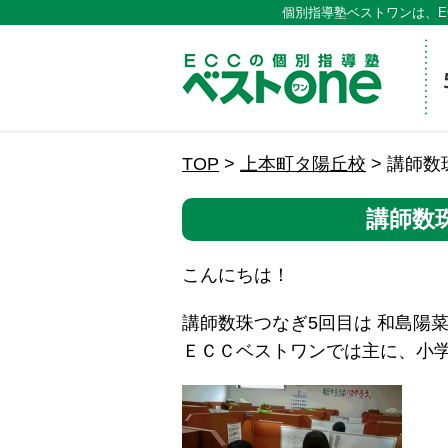
個別指導塾ベストワンは、E
ECCの
TOP
>
上本町タ陽丘校
>
講師数
講師数
こんにちは！
講師数珠つなぎ5回目は 和島陽
ＥＣＣベストワンでは主に、小