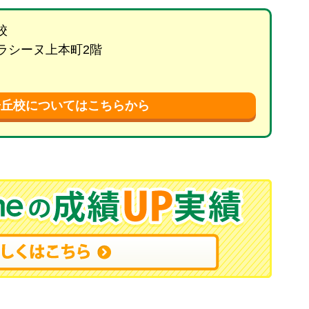
校
 ラシーヌ上本町2階
陽丘校についてはこちらから