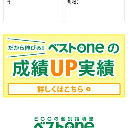
う
町校】