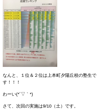
なんと、１位＆２位は上本町夕陽丘校の塾生で
す！！！
わーい(*´▽｀*)
さて、次回の実施は9/10（土）です。