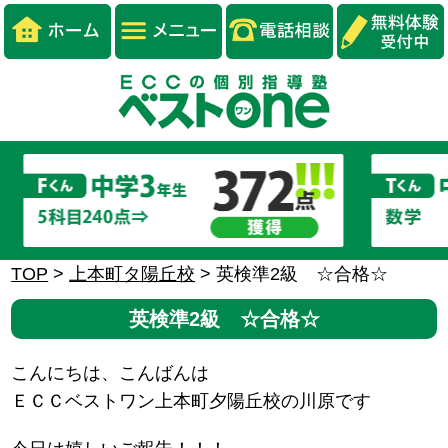
TOP
>
上本町タ陽丘校
>
英検準2級 ☆合格☆
英検準2級 ☆合格☆
こんにちは、こんばんは
ＥＣＣベストワン上本町夕陽丘校の川原です