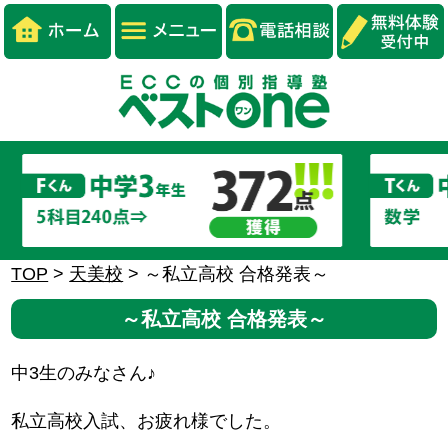
TOP
>
天美校
>
～私立高校 合格発表～
～私立高校 合格発表～
中3生のみなさん♪
私立高校入試、お疲れ様でした。