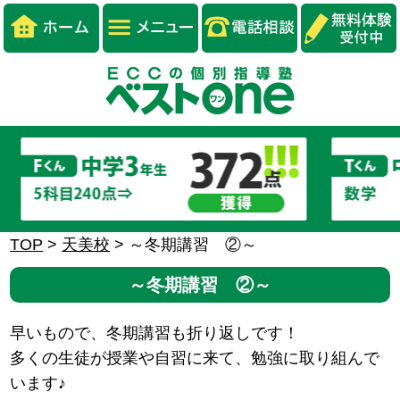
TOP
>
天美校
>
～冬期講習 ②～
～冬期講習 ②～
早いもので、冬期講習も折り返しです！
多くの生徒が授業や自習に来て、勉強に取り組んで
います♪