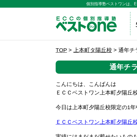
個別指導塾ベストワンは、E
ECCの
TOP
>
上本町タ陽丘校
>
通年チ
通年チ
こんにちは、こんばんは
ＥＣＣベストワン上本町夕陽丘
今日は上本町夕陽丘校限定の1
ＥＣＣベストワン上本町夕陽丘校
実績にはまだまだ載せたいもの