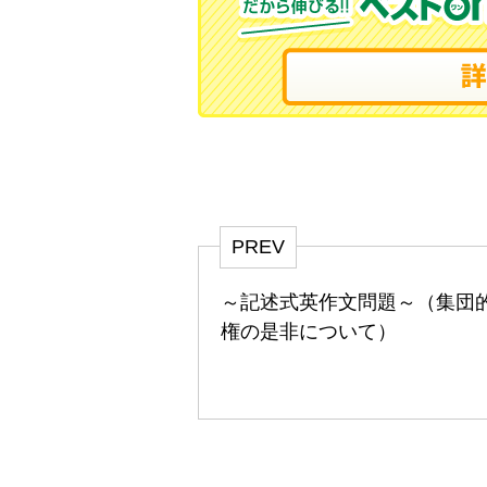
PREV
～記述式英作文問題～（集団
権の是非について）