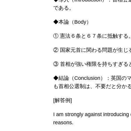
である。
◆本論（Body）
① 憲法６条と６７条に抵触する
② 国家元首に関わる問題が生じ
③ 首相が強い権限を持ちすぎる
◆結論（Conclusion）：英
も首相公選制は、不要だと分か
[解答例]
I am strongly against introducing 
reasons.