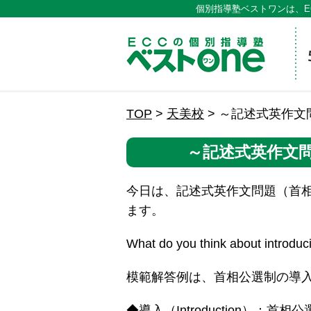
個別指導塾ベストワンは、E
ECCの
TOP
>
天美校
>
～記述式英作文
～記述式英作文
今日は、記述式英作文問題（首
ます。
What do you think about introduci
模範解答例は、首相公選制の導
◆導入（Introduction）