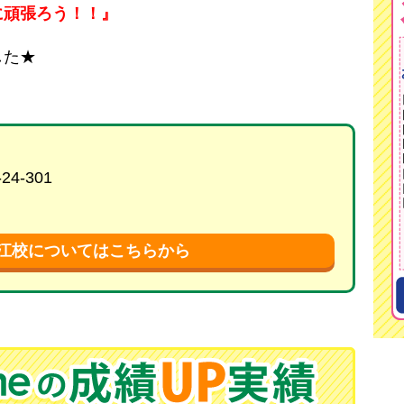
に頑張ろう！！』
した★
4-301
堀江校についてはこちらから