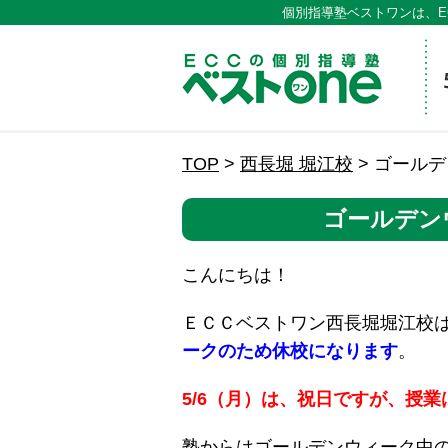
個別指導塾ベストワンは、E
ECCの
TOP
>
西長堀 堀江校
>
ゴールデ
ゴールデン
こんにちは！
ＥＣＣベストワン西長堀堀江校
ークのため休校になります
。
5/6（月）は、祝日ですが、授
塾からはゴールデンウィーク中