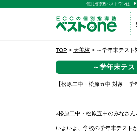
個別指導塾ベストワンは、E
ECCの
TOP
>
天美校
>
～学年末テスト
～学年末テス
【松原二中・松原五中 対象 学
♪松原二中・松原五中のみなさん
いよいよ、学校の学年末テスト