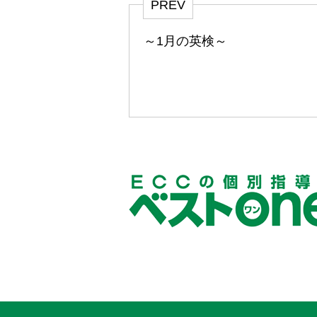
PREV
～1月の英検～