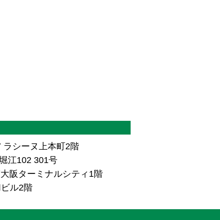
7 ラシーヌ上本町2階
江102 301号
ザ南大阪ターミナルシティ1階
和ビル2階