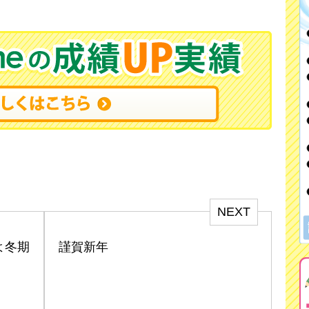
NEXT
よ冬期
謹賀新年