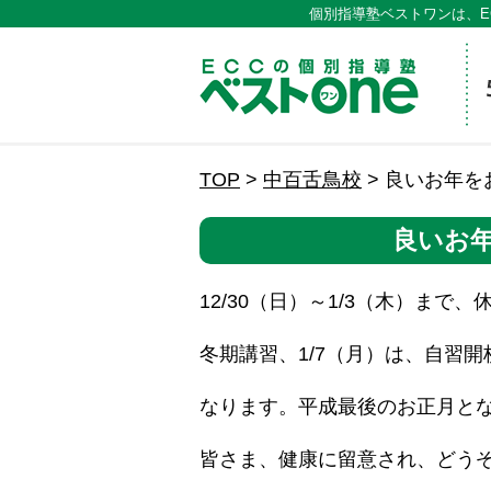
個別指導塾ベストワンは、E
ECCの
TOP
>
中百舌鳥校
>
良いお年を
良いお
12/30（日）～1/3（木）まで、
冬期講習、1/7（月）は、自習開
なります。平成最後のお正月と
皆さま、健康に留意され、どう