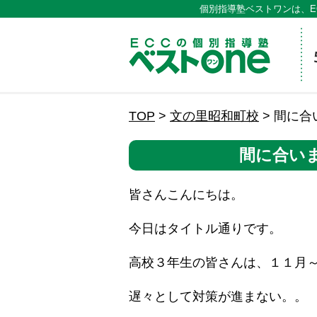
個別指導塾ベストワンは、E
ECCの
TOP
>
文の里昭和町校
>
間に合
間に合い
皆さんこんにちは。
今日はタイトル通りです。
高校３年生の皆さんは、１１月
遅々として対策が進まない。。