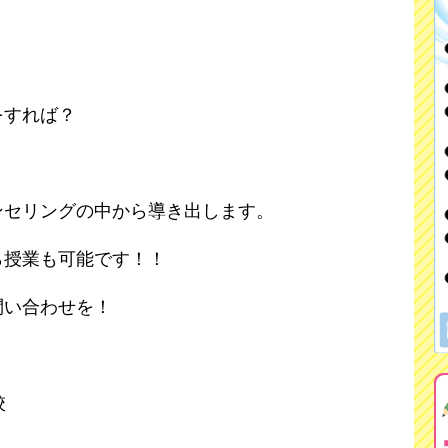
。
をすれば？
ンセリングの中から導き出します。
ら授業も可能です！！
問い合わせを！
校