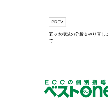
PREV
五ッ木模試の分析＆やり直し
て